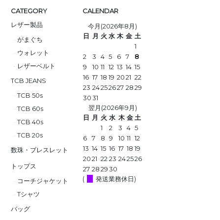
CATEGORY
CALENDAR
レザー製品
今月(2026年8月)
日
月
火
水
木
金
土
がまぐち
1
ウォレット
2
3
4
5
6
7
8
レザーベルト
9
10
11
12
13
14
15
16
17
18
19
20
21
22
TCB JEANS
23
24
25
26
27
28
29
TCB 50s
30
31
翌月(2026年9月)
TCB 60s
日
月
火
水
木
金
土
TCB 40s
1
2
3
4
5
TCB 20s
6
7
8
9
10
11
12
13
14
15
16
17
18
19
数珠・ブレスレット
20
21
22
23
24
25
26
トップス
27
28
29
30
(
発送業務休日)
コーチジャケット
Tシャツ
バッグ