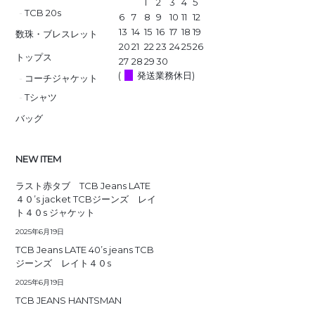
1
2
3
4
5
TCB 20s
6
7
8
9
10
11
12
13
14
15
16
17
18
19
数珠・ブレスレット
20
21
22
23
24
25
26
トップス
27
28
29
30
(
発送業務休日)
コーチジャケット
Tシャツ
バッグ
NEW ITEM
ラスト赤タブ TCB Jeans LATE
４０’s jacket TCBジーンズ レイ
ト４０s ジャケット
2025年6月19日
TCB Jeans LATE 40’s jeans TCB
ジーンズ レイト４０s
2025年6月19日
TCB JEANS HANTSMAN