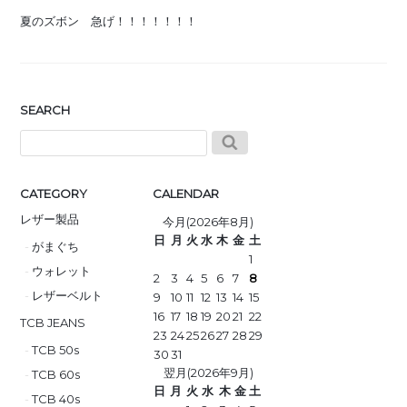
夏のズボン 急げ！！！！！！！
SEARCH
CATEGORY
CALENDAR
レザー製品
今月(2026年8月)
日
月
火
水
木
金
土
がまぐち
1
ウォレット
2
3
4
5
6
7
8
レザーベルト
9
10
11
12
13
14
15
16
17
18
19
20
21
22
TCB JEANS
23
24
25
26
27
28
29
TCB 50s
30
31
翌月(2026年9月)
TCB 60s
日
月
火
水
木
金
土
TCB 40s