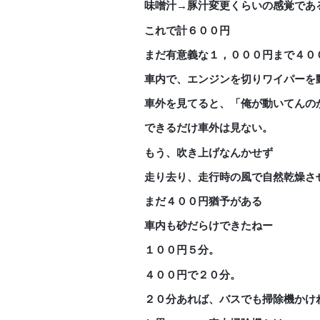
味噌汁→豚汁変更くらいの感覚であ
これで計６００円
まだ有意義な１，０００円まで４０
車内で、エンジンを切りワイパーを
車外を見てると、「俺が動いてんの
できるだけ車外は見ない。
もう、吹き上げなんかせず
走り去り、走行時の風で自然乾燥さ
まだ４００円猶予がある
車内も砂だらけできたねー
１００円５分。
４００円で２０分。
２０分あれば、バスでも掃除機かけ