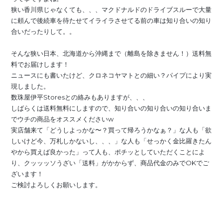
狭い香川県じゃなくても、、、マクドナルドのドライブスルーで大量
に頼んで後続車を待たせてイライラさせてる前の車は知り合いの知り
合いだったりして。。
そんな狭い日本、北海道から沖縄まで（離島を除きません！）送料無
料でお届けします！
ニュースにも書いたけど、クロネコヤマトとの細い？パイプにより実
現しました。
数珠屋伊平Storesとの絡みもありますが、、、
しばらくは送料無料にしますので、知り合いの知り合いの知り合いま
でウチの商品をオススメくださいw
実店舗来て「どうしよっかな〜？買って帰ろうかなぁ？」な人も「欲
しいけど今、万札しかないし、、、」な人も「せっかく金比羅きたん
やから買えば良かった」って人も、ポチッとしていただくことによ
り、クッッッソうざい「送料」がかからず、商品代金のみでOKでご
ざいます！
ご検討よろしくお願いします。