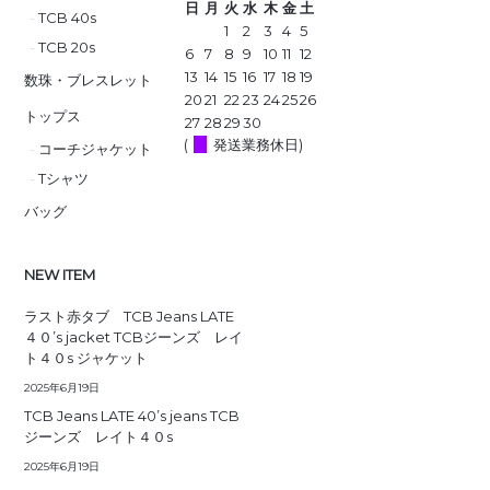
日
月
火
水
木
金
土
TCB 40s
1
2
3
4
5
TCB 20s
6
7
8
9
10
11
12
13
14
15
16
17
18
19
数珠・ブレスレット
20
21
22
23
24
25
26
トップス
27
28
29
30
(
発送業務休日)
コーチジャケット
Tシャツ
バッグ
NEW ITEM
ラスト赤タブ TCB Jeans LATE
４０’s jacket TCBジーンズ レイ
ト４０s ジャケット
2025年6月19日
TCB Jeans LATE 40’s jeans TCB
ジーンズ レイト４０s
2025年6月19日