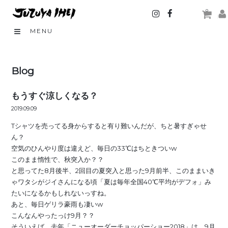
0
MENU
Blog
もうすぐ涼しくなる？
2019.09.09
Tシャツを売ってる身からすると有り難いんだが、ちと暑すぎゃせ
ん？
空気のひんやり度は違えど、毎日の33℃はちときついw
このまま惰性で、秋突入か？？
と思ってた8月後半、2回目の夏突入と思った9月前半、このままいき
ゃワタシがジイさんになる頃「夏は毎年全国40℃平均がデフォ」み
たいになるかもしれないっすね。
あと、毎日ゲリラ豪雨も凄いw
こんなんやったっけ9月？？
そういえば、去年「ニューオーダーチョッパーショー2018」は、9月