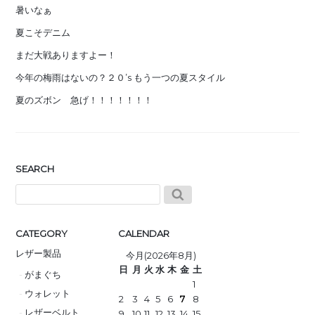
暑いなぁ
夏こそデニム
まだ大戦ありますよー！
今年の梅雨はないの？２０’s もう一つの夏スタイル
夏のズボン 急げ！！！！！！！
SEARCH
CATEGORY
CALENDAR
レザー製品
今月(2026年8月)
日
月
火
水
木
金
土
がまぐち
1
ウォレット
2
3
4
5
6
7
8
レザーベルト
9
10
11
12
13
14
15