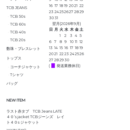
16
17
18
19
20
21
22
TCB JEANS
23
24
25
26
27
28
29
TCB 50s
30
31
翌月(2026年9月)
TCB 60s
日
月
火
水
木
金
土
TCB 40s
1
2
3
4
5
TCB 20s
6
7
8
9
10
11
12
13
14
15
16
17
18
19
数珠・ブレスレット
20
21
22
23
24
25
26
トップス
27
28
29
30
(
発送業務休日)
コーチジャケット
Tシャツ
バッグ
NEW ITEM
ラスト赤タブ TCB Jeans LATE
４０’s jacket TCBジーンズ レイ
ト４０s ジャケット