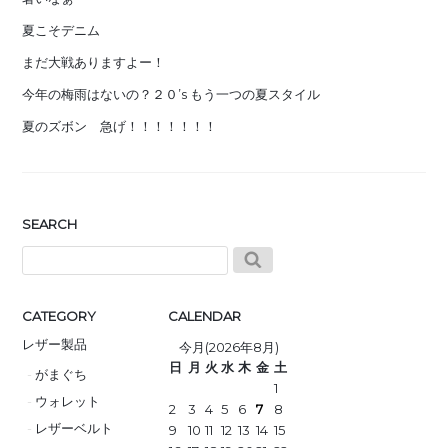
夏こそデニム
まだ大戦ありますよー！
今年の梅雨はないの？２０’s もう一つの夏スタイル
夏のズボン 急げ！！！！！！！
SEARCH
CATEGORY
CALENDAR
レザー製品
今月(2026年8月)
日
月
火
水
木
金
土
がまぐち
1
ウォレット
2
3
4
5
6
7
8
レザーベルト
9
10
11
12
13
14
15