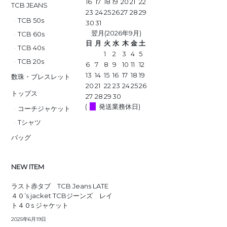
16
17
18
19
20
21
22
TCB JEANS
23
24
25
26
27
28
29
TCB 50s
30
31
翌月(2026年9月)
TCB 60s
日
月
火
水
木
金
土
TCB 40s
1
2
3
4
5
TCB 20s
6
7
8
9
10
11
12
13
14
15
16
17
18
19
数珠・ブレスレット
20
21
22
23
24
25
26
トップス
27
28
29
30
(
発送業務休日)
コーチジャケット
Tシャツ
バッグ
NEW ITEM
ラスト赤タブ TCB Jeans LATE
４０’s jacket TCBジーンズ レイ
ト４０s ジャケット
2025年6月19日