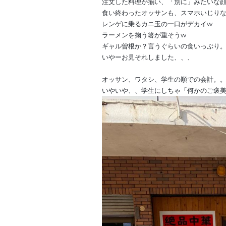
注文した料理が揃い、「別に」みたいな
食い終わったオッサンも、スマホいじりな
レンゲに乗るカニ玉の一口がデカイw
ラーメンを掬う箸が重そうw
ギャル曽根か？言うぐらいの食いっぷり
いやーお見それしました、、、
オッサン、ワタシ、学生の順での会計。
いやいや、、学生にしちゃ「何かのご褒