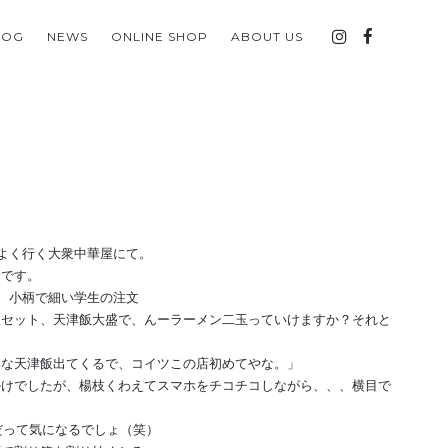
LOG
NEWS
ONLINE SHOP
ABOUT US
よく行く大衆中華屋にて。
」です。
小柄で細い学生の注文
飯セット、天津飯大盛で、んーラーメン二玉っていけますか？それと
いな天津飯出てくるで、コイツこの店初めてやな。」
かけでしたが、楊枝くわえてスマホをチコチコしながら、、、横目で
だって気になるでしょ（笑）