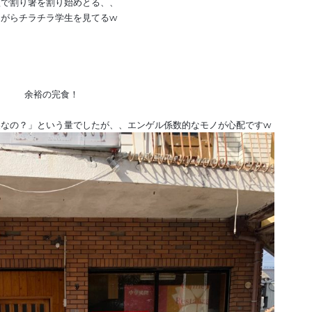
顔で割り箸を割り始めとる、、
がらチラチラ学生を見てるw
。
余裕の完食！
。
美なの？」という量でしたが、、エンゲル係数的なモノが心配ですw