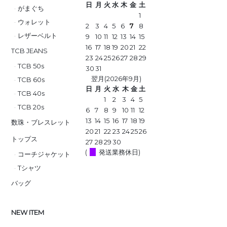
日
月
火
水
木
金
土
がまぐち
1
ウォレット
2
3
4
5
6
7
8
レザーベルト
9
10
11
12
13
14
15
16
17
18
19
20
21
22
TCB JEANS
23
24
25
26
27
28
29
TCB 50s
30
31
翌月(2026年9月)
TCB 60s
日
月
火
水
木
金
土
TCB 40s
1
2
3
4
5
TCB 20s
6
7
8
9
10
11
12
13
14
15
16
17
18
19
数珠・ブレスレット
20
21
22
23
24
25
26
トップス
27
28
29
30
(
発送業務休日)
コーチジャケット
Tシャツ
バッグ
NEW ITEM