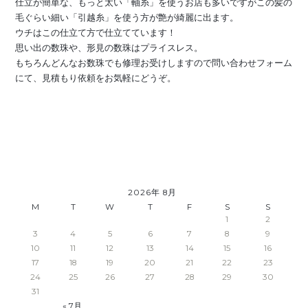
仕立が簡単な、もっと太い「軸糸」を使うお店も多いですがこの髪の
毛ぐらい細い「引越糸」を使う方が艶が綺麗に出ます。
ウチはこの仕立て方で仕立てています！
思い出の数珠や、形見の数珠はプライスレス。
もちろんどんなお数珠でも修理お受けしますので問い合わせフォーム
にて、見積もり依頼をお気軽にどうぞ。
2026年 8月
M
T
W
T
F
S
S
1
2
3
4
5
6
7
8
9
10
11
12
13
14
15
16
17
18
19
20
21
22
23
24
25
26
27
28
29
30
31
« 7月