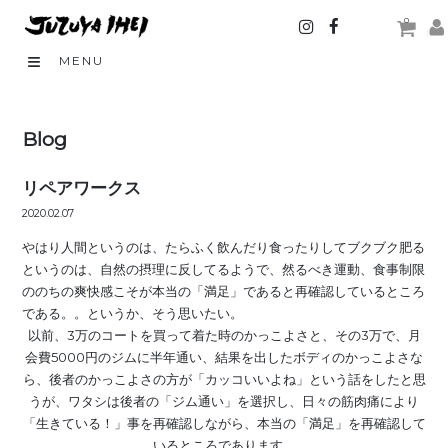
0
MENU
Blog
リペアワークス
2020.02.07
やはり人間というのは、たらふく飲んだり食ったりしてブクブク肥る
というのは、自然の摂理に反してるようで、然るべき運動、食事制限
ののちの爽快感こそが本当の「満足」であると再確認しているところ
である。。というか、そう思いたい。
以前、3万のコートを買って着た時のかっこよさと、その3万で、月
会費5000円のジムに半年通い、結果を出したボディのかっこよさな
ら、後者のかっこよさの方が「カッコいいよね」という話をしたと思
うが、ワタシは後者の「ジム通い」を選択し、日々の筋肉痛により
「生きている！」事を再確認しながら、本当の「満足」を再確認して
いるところであります。