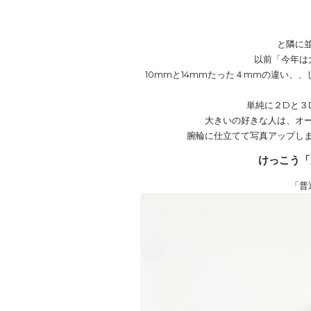
と隣に
以前「今年は
10mmと14mmたった４mmの違い、
単純に２Dと３
大きいの好きな人は、オー
腕輪に仕立てて写真アップし
けっこう「
「普