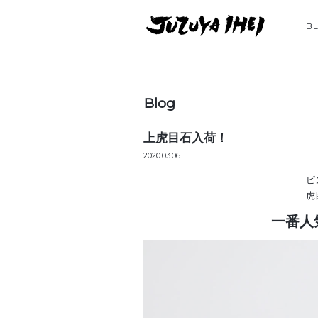
B
Blog
上虎目石入荷！
2020.03.06
ピ
虎
一番人