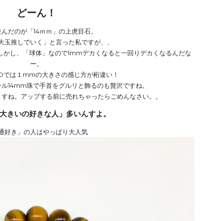
どーん！
並んだのが「14ｍｍ」の上虎目石。
大玉推しでいく」と言った私ですが、、
、しかし、「球体」なので1mmデカくなると一回りデカくなるんだな
ー。
Dでは１mmの大きさの感じ方が桁違い！
ル14mm珠で手首をグルリと飾るのも贅沢ですね。
ますね。アップする前に売れちゃったらごめんなさい。。
大きいの好きな人」多いんすよ。
通好き」の人はやっぱり大人気