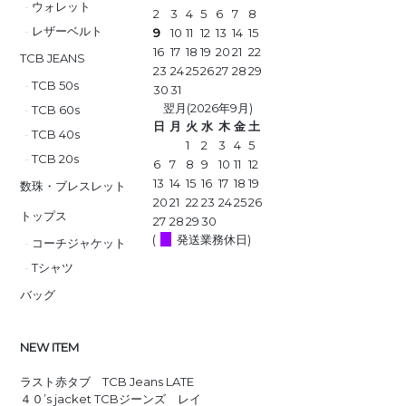
ウォレット
2
3
4
5
6
7
8
レザーベルト
9
10
11
12
13
14
15
16
17
18
19
20
21
22
TCB JEANS
23
24
25
26
27
28
29
TCB 50s
30
31
翌月(2026年9月)
TCB 60s
日
月
火
水
木
金
土
TCB 40s
1
2
3
4
5
TCB 20s
6
7
8
9
10
11
12
13
14
15
16
17
18
19
数珠・ブレスレット
20
21
22
23
24
25
26
トップス
27
28
29
30
(
発送業務休日)
コーチジャケット
Tシャツ
バッグ
NEW ITEM
ラスト赤タブ TCB Jeans LATE
４０’s jacket TCBジーンズ レイ