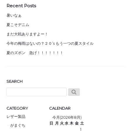
Recent Posts
暑いなぁ
夏こそデニム
まだ大戦ありますよー！
今年の梅雨はないの？２０’s もう一つの夏スタイル
夏のズボン 急げ！！！！！！！
SEARCH
CATEGORY
CALENDAR
レザー製品
今月(2026年8月)
日
月
火
水
木
金
土
がまぐち
1