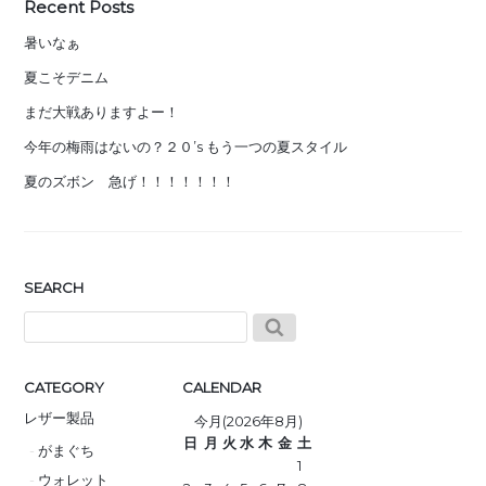
Recent Posts
暑いなぁ
夏こそデニム
まだ大戦ありますよー！
今年の梅雨はないの？２０’s もう一つの夏スタイル
夏のズボン 急げ！！！！！！！
SEARCH
CATEGORY
CALENDAR
レザー製品
今月(2026年8月)
日
月
火
水
木
金
土
がまぐち
1
ウォレット