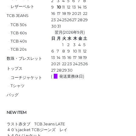
2
3
4
5
6
7
8
レザーベルト
9
10
11
12
13
14
15
16
17
18
19
20
21
22
TCB JEANS
23
24
25
26
27
28
29
TCB 50s
30
31
翌月(2026年9月)
TCB 60s
日
月
火
水
木
金
土
TCB 40s
1
2
3
4
5
TCB 20s
6
7
8
9
10
11
12
13
14
15
16
17
18
19
数珠・ブレスレット
20
21
22
23
24
25
26
トップス
27
28
29
30
(
発送業務休日)
コーチジャケット
Tシャツ
バッグ
NEW ITEM
ラスト赤タブ TCB Jeans LATE
４０’s jacket TCBジーンズ レイ
ト４０s ジャケット