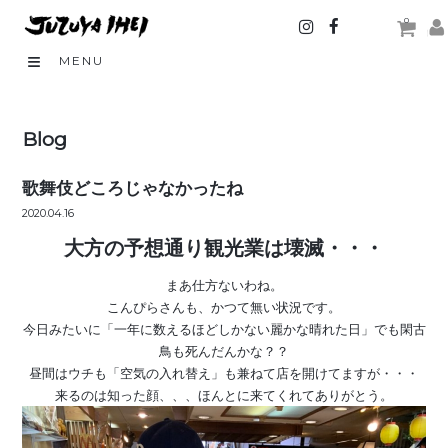
0
MENU
Blog
歌舞伎どころじゃなかったね
2020.04.16
大方の予想通り観光業は壊滅・・・
まあ仕方ないわね。
こんぴらさんも、かつて無い状況です。
今日みたいに「一年に数えるほどしかない麗かな晴れた日」でも閑古
鳥も死んだんかな？？
昼間はウチも「空気の入れ替え」も兼ねて店を開けてますが・・・
来るのは知った顔、、、ほんとに来てくれてありがとう。