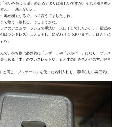
的に「洗いを控える派」のためアタリは激しいですが、それと引き換え
ますね、、洗わないと。
で生地が弱くなるで」って言うてましたしね。
地まで喰う→破れる、でしょうかね。
ドレスのデニムウォッシュで手洗い→天日干しでしたが、、、最近め
洗剤はランドレス）→天日干し、に変わりつつあります。。ほんとに
すよね。
なんで、持ち物は必然的に「レザー」や「シルバー」になり、ブレス
の楽しめる「木」のブレスレットや、石と木の組み合わせの方が好き
トと同じ「ブッテーロ」を使った名刺入れも、素晴らしい雰囲気に