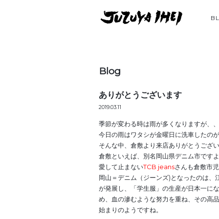
B
Blog
ありがとうございます
2019.03.11
季節が変わる時は雨が多くなりますが、
今日の雨はワタシが金曜日に洗車したの
そんな中、倉敷より来店ありがとうござ
倉敷といえば、別名岡山県デニム市です
愛して止まない
TCB jeans
さんも倉敷市児
岡山＝デニム（ジーンズ)となったのは、
が発展し、「学生服」の生産が日本一に
め、血の滲むような努力を重ね、その高
始まりのようですね。