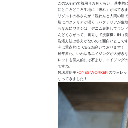
この50slimで着用４カ月くらい、基本
にところどころ生地に「破れ」が出てき
リゾルトの林さんが「洗わんと人間の脂
脂にバクテリアが湧く→バクテリアが生
ちなみにワタシは、デニム裏返してラン
んどくさがって、裏返して洗濯機にIN（
洗濯方法は答えがないので面白いとこで
今は重点的にTCB 20s穿いております！
経年変化、いわゆるエイジングが大好き
レットも個人的には石より、エイジング
ですね。
数珠屋伊平×
ONES WORKER
のウォレッ
なってきました！