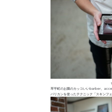
琴平町のお隣のカッコいいbarber、accep
バリカンを使ったテクニック「スキンフ