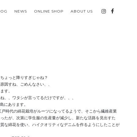
LOG
NEWS
ONLINE SHOP
ABOUT US
、ちょっと降りすぎじゃね？
が原因すね、ごめんなさい、、
います。
よね、、ワタシが言ってるだけですが、、、
島にあります。
江戸時代の綿花栽培がルーツになってるようで、そこから繊維産業
なったが、次第に学生服の生産量が減少し、新たな活路を見出すた
品質な綿花を使い、ハイクオリティなデニムを作るようにしたことが