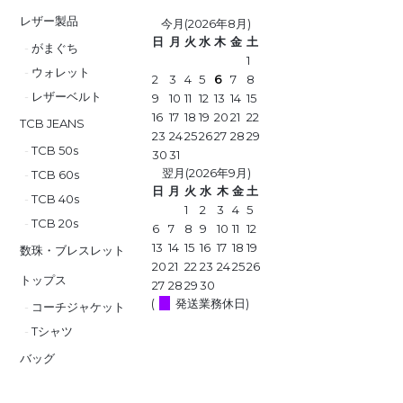
レザー製品
今月(2026年8月)
日
月
火
水
木
金
土
がまぐち
1
ウォレット
2
3
4
5
6
7
8
レザーベルト
9
10
11
12
13
14
15
16
17
18
19
20
21
22
TCB JEANS
23
24
25
26
27
28
29
TCB 50s
30
31
翌月(2026年9月)
TCB 60s
日
月
火
水
木
金
土
TCB 40s
1
2
3
4
5
TCB 20s
6
7
8
9
10
11
12
13
14
15
16
17
18
19
数珠・ブレスレット
20
21
22
23
24
25
26
トップス
27
28
29
30
(
発送業務休日)
コーチジャケット
Tシャツ
バッグ