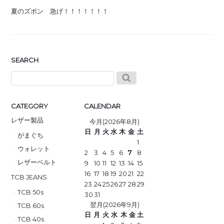
夏のズボン 急げ！！！！！！！
SEARCH
CATEGORY
CALENDAR
レザー製品
今月(2026年8月)
日
月
火
水
木
金
土
がまぐち
1
ウォレット
2
3
4
5
6
7
8
レザーベルト
9
10
11
12
13
14
15
16
17
18
19
20
21
22
TCB JEANS
23
24
25
26
27
28
29
TCB 50s
30
31
翌月(2026年9月)
TCB 60s
日
月
火
水
木
金
土
TCB 40s