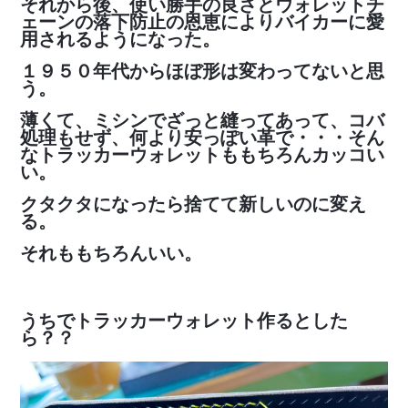
それから後、使い勝手の良さとウォレットチ
ェーンの落下防止の恩恵によりバイカーに愛
用されるようになった。
１９５０年代からほぼ形は変わってないと思
う。
薄くて、ミシンでざっと縫ってあって、コバ
処理もせず、何より安っぽい革で・・・そん
なトラッカーウォレットももちろんカッコい
い。
クタクタになったら捨てて新しいのに変え
る。
それももちろんいい。
うちでトラッカーウォレット作るとした
ら？？