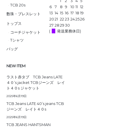
1
2
3
4
5
TCB 20s
6
7
8
9
10
11
12
13
14
15
16
17
18
19
数珠・ブレスレット
20
21
22
23
24
25
26
トップス
27
28
29
30
(
発送業務休日)
コーチジャケット
Tシャツ
バッグ
NEW ITEM
ラスト赤タブ TCB Jeans LATE
４０’s jacket TCBジーンズ レイ
ト４０s ジャケット
2025年6月19日
TCB Jeans LATE 40’s jeans TCB
ジーンズ レイト４０s
2025年6月19日
TCB JEANS HANTSMAN