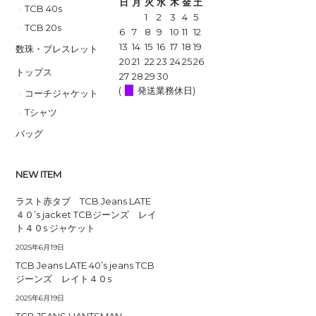
日
月
火
水
木
金
土
TCB 40s
1
2
3
4
5
TCB 20s
6
7
8
9
10
11
12
13
14
15
16
17
18
19
数珠・ブレスレット
20
21
22
23
24
25
26
トップス
27
28
29
30
(
発送業務休日)
コーチジャケット
Tシャツ
バッグ
NEW ITEM
ラスト赤タブ TCB Jeans LATE
４０’s jacket TCBジーンズ レイ
ト４０s ジャケット
2025年6月19日
TCB Jeans LATE 40’s jeans TCB
ジーンズ レイト４０s
2025年6月19日