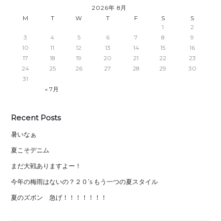
2026年 8月
M
T
W
T
F
S
S
1
2
3
4
5
6
7
8
9
10
11
12
13
14
15
16
17
18
19
20
21
22
23
24
25
26
27
28
29
30
31
« 7月
Recent Posts
暑いなぁ
夏こそデニム
まだ大戦ありますよー！
今年の梅雨はないの？２０’s もう一つの夏スタイル
夏のズボン 急げ！！！！！！！