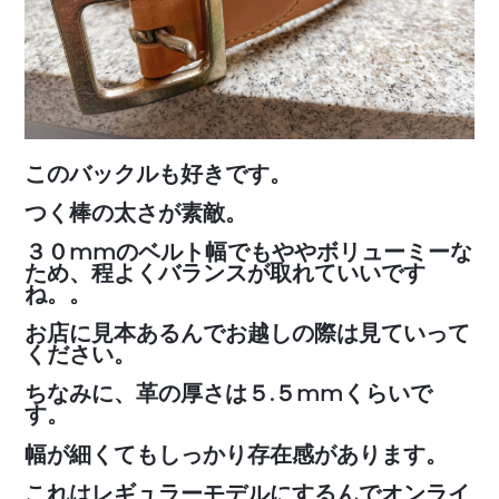
このバックルも好きです。
つく棒の太さが素敵。
３０mmのベルト幅でもややボリューミーな
ため、程よくバランスが取れていいです
ね。。
お店に見本あるんでお越しの際は見ていって
ください。
ちなみに、革の厚さは５.５mmくらいで
す。
幅が細くてもしっかり存在感があります。
これはレギュラーモデルにするんでオンライ