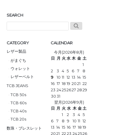
SEARCH
CATEGORY
CALENDAR
レザー製品
今月(2026年8月)
日
月
火
水
木
金
土
がまぐち
1
ウォレット
2
3
4
5
6
7
8
レザーベルト
9
10
11
12
13
14
15
16
17
18
19
20
21
22
TCB JEANS
23
24
25
26
27
28
29
TCB 50s
30
31
翌月(2026年9月)
TCB 60s
日
月
火
水
木
金
土
TCB 40s
1
2
3
4
5
TCB 20s
6
7
8
9
10
11
12
13
14
15
16
17
18
19
数珠・ブレスレット
20
21
22
23
24
25
26