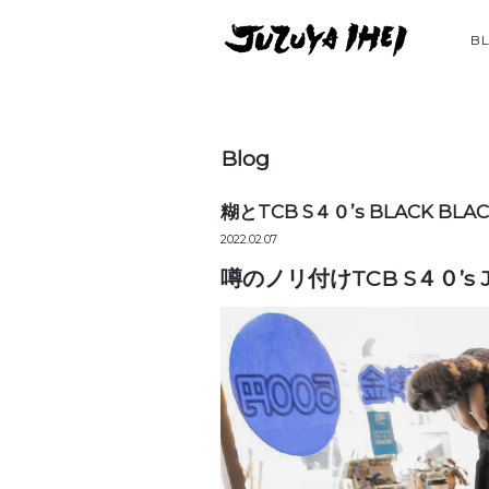
B
Blog
糊とTCB S４０’s BLACK BLA
2022.02.07
噂のノリ付けTCB S４０’s Je