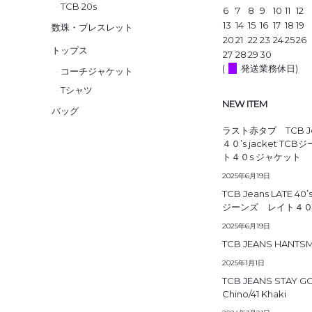
TCB 20s
6
7
8
9
10
11
12
13
14
15
16
17
18
19
数珠・ブレスレット
20
21
22
23
24
25
26
トップス
27
28
29
30
(
発送業務休日)
コーチジャケット
Tシャツ
NEW ITEM
バッグ
ラスト赤タブ TCB Jea
４０’s jacket TC
ト４０s ジャケット
2025年6月19日
TCB Jeans LATE 40’
ジーンズ レイト４０
2025年6月19日
TCB JEANS HANTS
2025年1月1日
TCB JEANS STAY G
Chino/41 Khaki