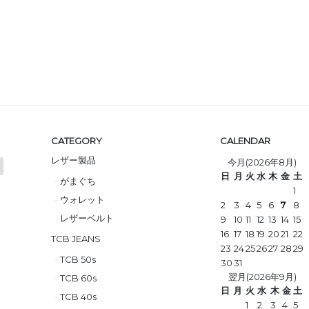
CATEGORY
CALENDAR
レザー製品
今月(2026年8月)
日
月
火
水
木
金
土
がまぐち
1
ウォレット
2
3
4
5
6
7
8
レザーベルト
9
10
11
12
13
14
15
16
17
18
19
20
21
22
TCB JEANS
23
24
25
26
27
28
29
TCB 50s
30
31
翌月(2026年9月)
TCB 60s
日
月
火
水
木
金
土
TCB 40s
1
2
3
4
5