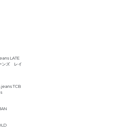
ns LATE
Bジーンズ レイ
s jeans TCB
s
MAN
OLD