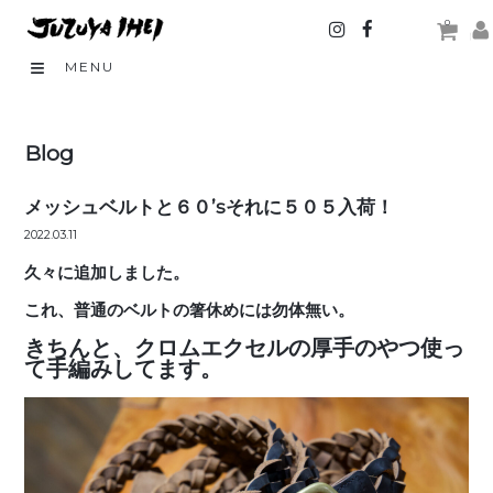
0
MENU
Blog
メッシュベルトと６０’sそれに５０５入荷！
2022.03.11
久々に追加しました。
これ、普通のベルトの箸休めには勿体無い。
きちんと、クロムエクセルの厚手のやつ使っ
て手編みしてます。