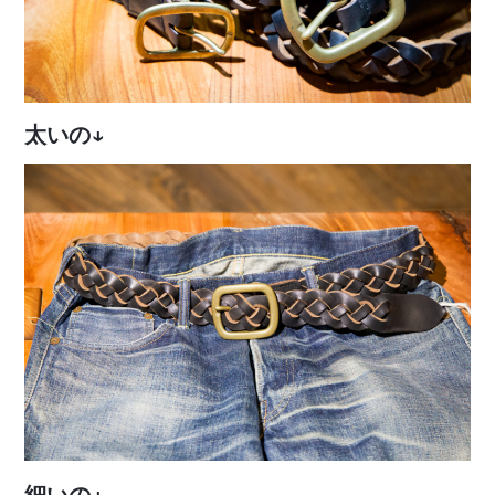
太いの↓
細いの↓