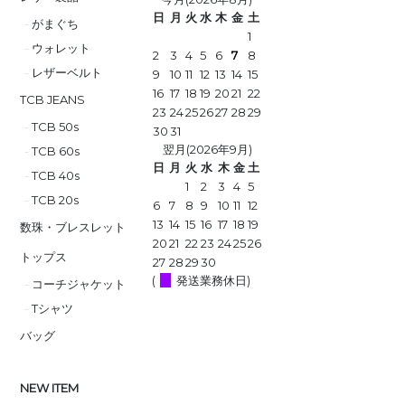
日
月
火
水
木
金
土
がまぐち
1
ウォレット
2
3
4
5
6
7
8
レザーベルト
9
10
11
12
13
14
15
16
17
18
19
20
21
22
TCB JEANS
23
24
25
26
27
28
29
TCB 50s
30
31
翌月(2026年9月)
TCB 60s
日
月
火
水
木
金
土
TCB 40s
1
2
3
4
5
TCB 20s
6
7
8
9
10
11
12
13
14
15
16
17
18
19
数珠・ブレスレット
20
21
22
23
24
25
26
トップス
27
28
29
30
(
発送業務休日)
コーチジャケット
Tシャツ
バッグ
NEW ITEM