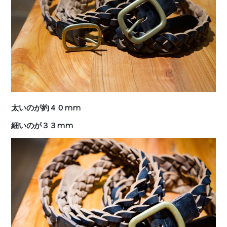
太いのが約４０mm
細いのが３３mm