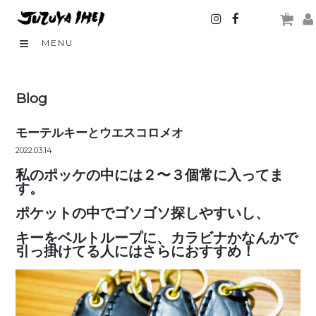
0
MENU
Blog
モーテルキーとウエスコロメオ
2022.03.14
私のポッケの中には２〜３個常に入ってま
す。
ポケットの中でゴソゴソ探しやすいし、
キーをベルトループに、カラビナかなんかで
引っ掛けてる人にはさらにおすすめ！