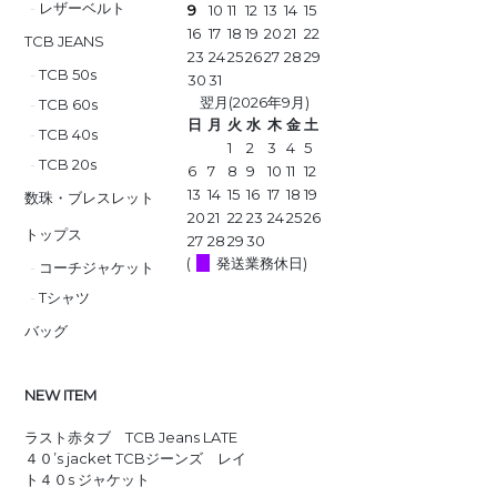
レザーベルト
9
10
11
12
13
14
15
16
17
18
19
20
21
22
TCB JEANS
23
24
25
26
27
28
29
TCB 50s
30
31
翌月(2026年9月)
TCB 60s
日
月
火
水
木
金
土
TCB 40s
1
2
3
4
5
TCB 20s
6
7
8
9
10
11
12
13
14
15
16
17
18
19
数珠・ブレスレット
20
21
22
23
24
25
26
トップス
27
28
29
30
(
発送業務休日)
コーチジャケット
Tシャツ
バッグ
NEW ITEM
ラスト赤タブ TCB Jeans LATE
４０’s jacket TCBジーンズ レイ
ト４０s ジャケット