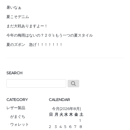
暑いなぁ
夏こそデニム
まだ大戦ありますよー！
今年の梅雨はないの？２０’s もう一つの夏スタイル
夏のズボン 急げ！！！！！！！
SEARCH
CATEGORY
CALENDAR
レザー製品
今月(2026年8月)
日
月
火
水
木
金
土
がまぐち
1
ウォレット
2
3
4
5
6
7
8