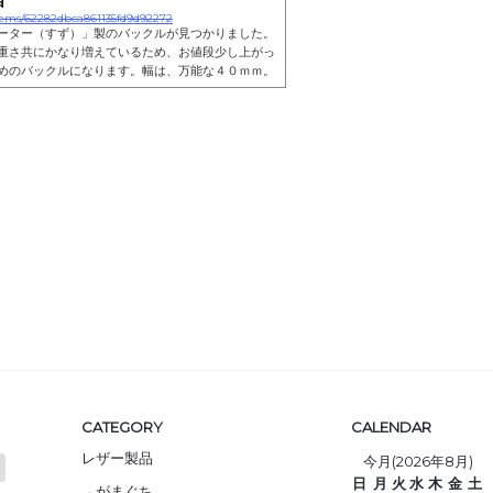
/items/62282dbca861135fd9d92272
ーター（すず）」製のバックルが見つかりました。
重さ共にかなり増えているため、お値段少し上がっ
めのバックルになります。幅は、万能な４０ｍｍ。
mになります。合わせるレザーは、「クロムエクセ
しと、クロムなめしのいいとこ取りな「コンビなめ
。普通に「クロムエクセル」として流通しているも
.０mm〜２.５mm。こちらのベルトに使っている
...
CATEGORY
CALENDAR
レザー製品
今月(2026年8月)
日
月
火
水
木
金
土
がまぐち