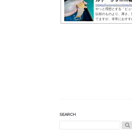
https://juzuyaihei.shop
やっと理想とする「ピュ
以前のものより、厚さ、
てますが、非常におすす
ベルトの幅自体は３９m
ルレザー」タンニンなめ
し」のレザーとなります
のの、革の厚さは、約２
クロムエクセルは、その倍の
SEARCH