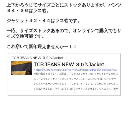
上下かろうじてサイズごとにストックありますが、パンツ
３４・３６はラス壱。
ジャケット４２・４４はラス壱です。
一応、サイズストックあるので、オンラインで購入でもサ
イズ交換可能です。
これ穿いて新年迎えませんかー！！
TCB JEANS NEW ３０’s Jacket
TCB JEANS NEW ３０’s Jacket
https://juzuyaihei.shop/items/63143ad4ed4ab0189c25c706
待望の着弾となります。以前は、「２０’sと３０’s」のジャケットを一まとめに
して「２０’Sジャケット」としてリリースしておりました。今回、ヴィンテー
ジをもう一度サンプリングして、「２０’s」と「３０’s」を完全に別モデルとし
て完成させました。そちらの３０’sのジャケットとなります。シルエット、ポケ
ット、ボックスステッチ、１番の変更点は、１４.１オンスの生地になります。
大戦モデル（S４０’s）よりも、しっかりした着応えのある生地です。袖も一枚
生地の、切り返しなしの袖になっており、前モデルよりもゆとりあるアーム...